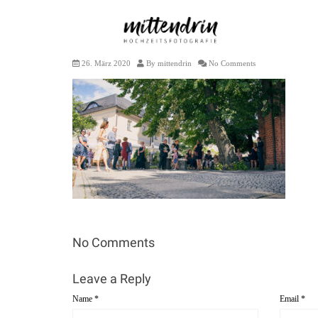
Hochzeit Anja + Thomas kleine Dateien –
26. März 2020
By
mittendrin
No Comments
No Comments
Leave a Reply
Name
*
Email
*