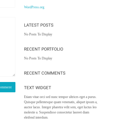
WordPress.org
LATEST POSTS
No Posts To Display
RECENT PORTFOLIO
No Posts To Display
RECENT COMMENTS
TEXT WIDGET
Etiam vitae orci sed nunc tempor ultrices eget a purus.
Quisque pellentesque quam venenatis, aliquet ipsum a,
auctor lacus. Integer pharetra velit sem, eget luctus leo
molestie a. Suspendisse consectetur laoreet diam
eleifend interdum.