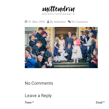
Mareike und Jörg – 100
19. März 2020
By
mittendrin
No Comments
No Comments
Leave a Reply
Name
*
Email
*