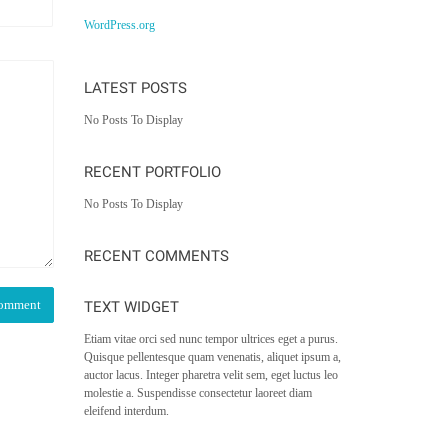
WordPress.org
LATEST POSTS
No Posts To Display
RECENT PORTFOLIO
No Posts To Display
RECENT COMMENTS
TEXT WIDGET
Etiam vitae orci sed nunc tempor ultrices eget a purus.
Quisque pellentesque quam venenatis, aliquet ipsum a,
auctor lacus. Integer pharetra velit sem, eget luctus leo
molestie a. Suspendisse consectetur laoreet diam
eleifend interdum.